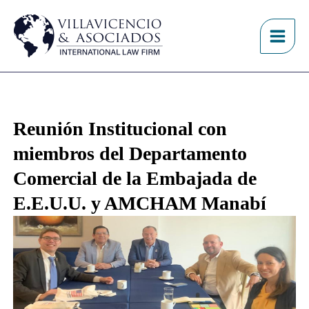
Ir
Main
Home
»
Reunión con miembros del Departamento
al
Comercial de la Embajada de E.E.U.U y AMCHAM
Men
contenido
Manabí
Reunión Institucional con
miembros del Departamento
Comercial de la Embajada de
E.E.U.U. y AMCHAM Manabí